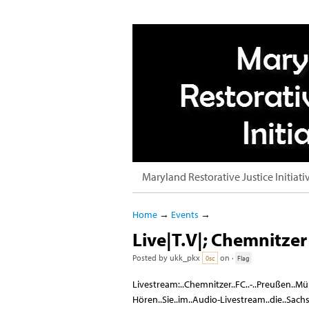
Maryland Restorative Justice Initiati
Home
→
Events
→
Live|T.V|; Chemnitzer
Posted by
ukk_pkx
on ·
0sc
Flag
Livestream:..Chemnitzer..FC..-..Preußen..Mü
Hören..Sie..im..Audio-Livestream..die..Sach