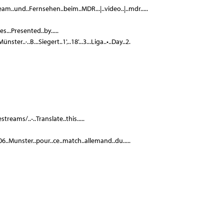
am..und..Fernsehen..beim..MDR...|..video..|..mdr.....
es...Presented..by.....
r..·..B...Siegert..1',..18'...3...Liga..•..Day..2.
reams/..-..Translate..this.....
.06..Munster..pour..ce..match..allemand..du.....