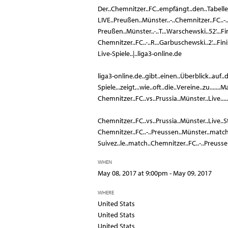
Der..Chemnitzer..FC..empfängt..den..Tabellenn
LIVE..Preußen..Münster..-..Chemnitzer..FC..-..3
Preußen..Münster..·..T...Warschewski..52'...Finis
Chemnitzer..FC..·..R...Garbuschewski..2'...Finis
Live-Spiele..|..liga3-online.de
liga3-online.de..gibt..einen..Überblick..auf..
Spiele,..zeigt,..wie..oft..die..Vereine..zu.....
Chemnitzer..FC..vs..Prussia..Münster..Live...
Chemnitzer..FC..vs..Prussia..Münster..Live..S
Chemnitzer..FC..-..Preussen..Münster..match..
Suivez..le..match..Chemnitzer..FC..-..Preussen
WHEN
May 08, 2017 at 9:00pm - May 09, 2017
WHERE
United Stats
United Stats
United Stats