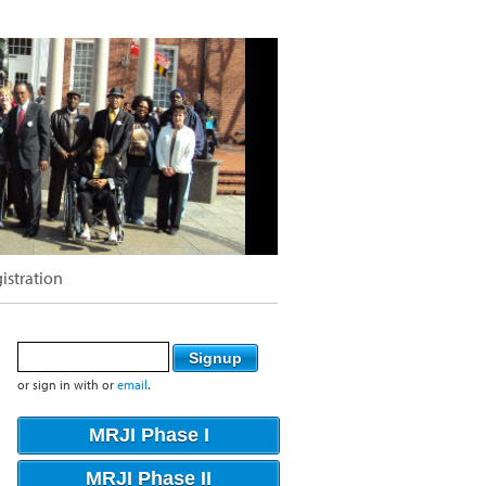
istration
or sign in with
or
email
.
MRJI Phase I
MRJI Phase II