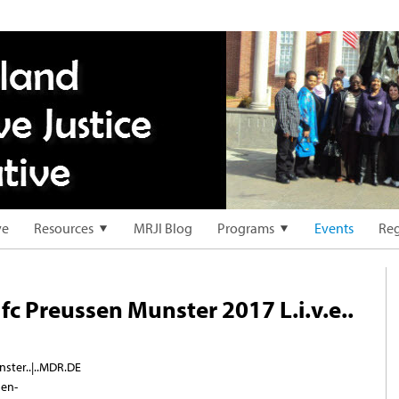
ve
Resources
MRJI Blog
Programs
Events
Reg
 fc Preussen Munster 2017 L.i.v.e..
nster..|..MDR.DE
sen-