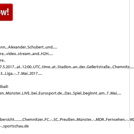
n,..Alexander..Schubert..und.....
e,..video..stream..and..H2H.....
re..
7.5.2017...at..12:00..UTC..time..at..Stadion..an..der..Gellertstraße,..Chemnitz,....
.Liga..-..7..Mai..2017.....
ßball-
..Münster..LIVE..bei..Eurosport.de...Das..Spiel..beginnt..am..7..Mai.....
.Übersicht.........Chemnitzer..FC..·..SC..Preußen..Münster..·..MDR..Fernsehen..·..
l..-..sportschau.de