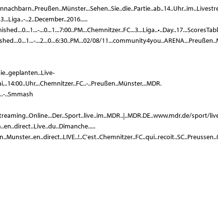
achbarn..Preußen..Münster...Sehen..Sie..die..Partie..ab..14..Uhr..im..Livestre
...Liga..-..2..December..2016.....
hed...0...1...-...0...1...7:00..PM...Chemnitzer..FC...3...Liga..•..Day..17...ScoresTabl
hed...0...1...-...2...0...6:30..PM...02/08/11...community4you..ARENA...Preußen..Münste
die..geplanten..Live-
..Mai,..14:00..Uhr,..Chemnitzer..FC..-..Preußen..Münster,..MDR.
....-..Smmash
treaming..Online...Der..Sport..live..im..MDR..|..MDR.DE..www.mdr.de/sport/livest
en..direct..Live..du..Dimanche.....
..Munster..en..direct..LIVE..!..C'est..Chemnitzer..FC..qui..recoit..SC..Preussen.