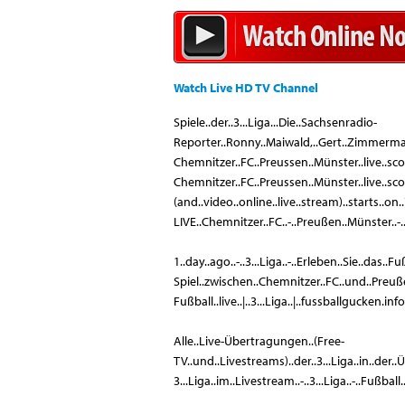
Watch Live HD TV Channel
Spiele..der..3...Liga...Die..Sachsenradio-
Reporter..Ronny..Maiwald,..Gert..Zimmerman
Chemnitzer..FC..Preussen..Münster..live..scor
Chemnitzer..FC..Preussen..Münster..live..sco
(and..video..online..live..stream)..starts..on..
LIVE..Chemnitzer..FC..-..Preußen..Münster..-..3..
1..day..ago..-..3...Liga..-..Erleben..Sie..das..Fu
Spiel..zwischen..Chemnitzer..FC..und..Preußen
Fußball..live..|..3...Liga..|..fussballgucken.info
Alle..Live-Übertragungen..(Free-
TV..und..Livestreams)..der..3...Liga..in..der.
3...Liga..im..Livestream..-..3...Liga..-..Fußbal