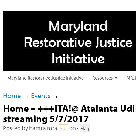
Maryland Restorative Justice Initiative
Resources
MRJI
Home
→
Events
→
Home – +++ITA!@ Atalanta Udin
streaming 5/7/2017
Posted by
bamra mra
on ·
5sc
Flag