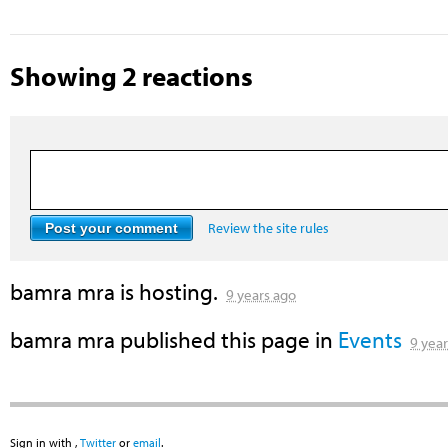
Showing 2 reactions
Review the site rules
bamra mra
is hosting.
9 years ago
bamra mra
published this page in
Events
9 yea
Sign in with
,
Twitter
or
email
.