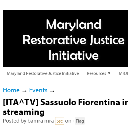
Maryland Restorative Justice Initiative
Resources
MRJI
Home
→
Events
→
[ITA^TV] Sassuolo Fiorentina in
streaming
Posted by
bamra mra
on ·
5sc
Flag